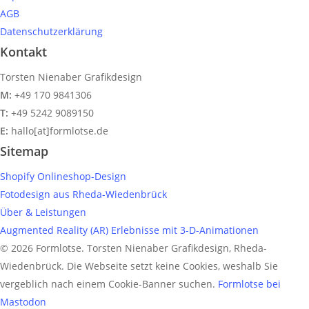
ich die Reichweite der eigenen Marke...
AGB
Datenschutzerklärung
Kontakt
Torsten Nienaber Grafikdesign
Weiterlesen
M:
+49 170 9841306
T:
+49 5242 9089150
E:
hallo[at]formlotse.de
Sitemap
Shopify Onlineshop-Design
Fotodesign aus Rheda-Wiedenbrück
Über & Leistungen
Augmented Reality (AR) Erlebnisse mit 3-D-Animationen
© 2026 Formlotse. Torsten Nienaber Grafikdesign, Rheda-
Wiedenbrück. Die Webseite setzt keine Cookies, weshalb Sie
vergeblich nach einem Cookie-Banner suchen.
Formlotse bei
Mastodon