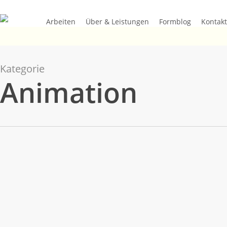
Skip
to
Arbeiten
Über & Leistungen
Formblog
Kontakt
main
content
Kategorie
Animation