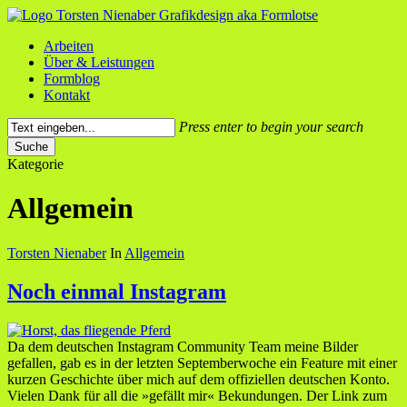
Skip
to
Menü
Arbeiten
main
Über & Leistungen
content
Formblog
Kontakt
Press enter to begin your search
Suche
Close
Kategorie
Search
Allgemein
Torsten Nienaber
In
Allgemein
Noch einmal Instagram
Da dem deutschen Instagram Community Team meine Bilder
gefallen, gab es in der letzten Septemberwoche ein Feature mit einer
kurzen Geschichte über mich auf dem offiziellen deutschen Konto.
Vielen Dank für all die »gefällt mir« Bekundungen. Der Link zum