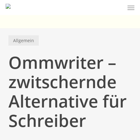
Men
Skip
to
main
content
Allgemein
Ommwriter –
zwitschernde
Alternative für
Schreiber